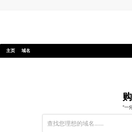
主页
域名
购
"一