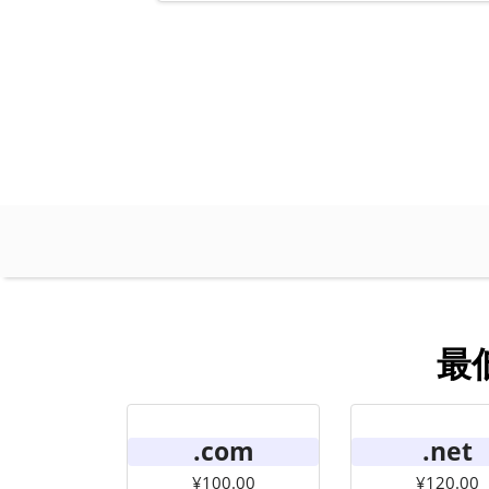
最
.com
.net
¥100.00
¥120.00