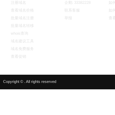
注册域名
企鹅: 33382228
如
查看域名价格
联系客服
如
批量域名注册
举报
查
批量域名转移
whois查询
域名建议工具
域名免费服务
查看促销
Copyright © . All rights reserved