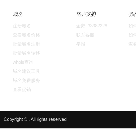
域名
客户支持
操
注册域名
企鹅: 33382228
如
查看域名价格
联系客服
如
批量域名注册
举报
查
批量域名转移
whois查询
域名建议工具
域名免费服务
查看促销
Copyright © . All rights reserved