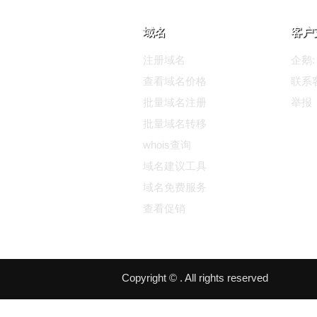
域名
客户
注册域名
企鹅: 
查看域名价格
联系
批量域名注册
举报
批量域名转移
whois查询
域名建议工具
域名免费服务
查看促销
Copyright © . All rights reserved