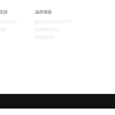
支持
操作帮助
33382228
如何在线PUSH过户？
客服
如何解析域名？
查看知识库