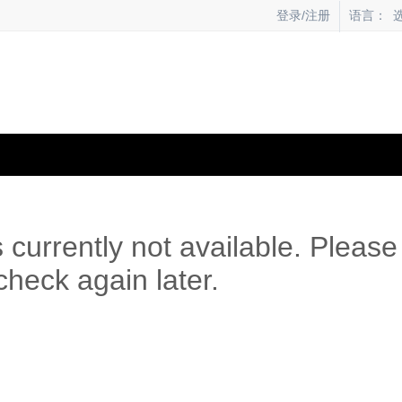
语言：
登录/注册
s currently not available. Please
check again later.